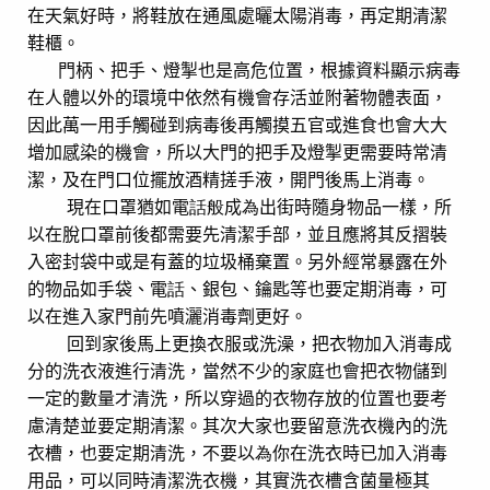
在天氣好時，將鞋放在通風處曬太陽消毒，再定期清潔
鞋櫃。
門柄、把手、燈掣也是高危位置，根據資料顯示病毒
在人體以外的環境中依然有機會存活並附著物體表面，
因此萬一用手觸碰到病毒後再觸摸五官或進食也會大大
增加感染的機會，所以大門的把手及燈掣更需要時常清
潔，及在門口位擺放酒精搓手液，開門後馬上消毒。
現在口罩猶如電
話般
成
為
出街時隨身物品一樣
，所
以在脫口罩前後都需要先清潔手部，並且應將其反摺裝
入密封袋中或是有蓋的垃圾桶棄置。另外經常暴露在外
的物品如手袋、
電
話
、銀包、鑰匙等也要定期消毒，可
以在進入家門前先噴灑消毒劑更好。
回到家後馬上更換衣服或洗澡
，把衣物加入消毒成
分的洗衣液進行清洗，當然不少的家庭也會把衣物儲到
一定的數量才清洗，所以穿過的衣物存放的位置也要考
慮清楚並要定期清潔。其次大家也要留意洗衣機內的洗
衣槽，也要定期清洗，不要以
為
你在洗衣時已加入消毒
用品，可以同時清潔洗衣機，其實洗衣槽含菌量極其