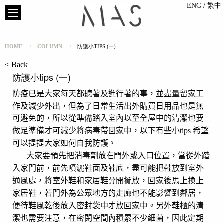
ENG
/ 繁中
HOME
COLUMN
防護小TIPS (一)
< Back
防護小tips (一)
防疫已是大家每天都聽著及進行著的事
，並盡量留家工
作及減少外出，但為了日常生活出外購買日用品也是無
可避免的，所以從準
備
踏入室內以至全屋中的清潔也要
做足準備才可減少將病毒帶回家中，以下有些小
tips
希望
可以提提大家如何自我防護。
大家要預先把消毒劑放在門外或入口位置，當從外踏
入家門前，前先噴灑鞋面及鞋底，盡可
能
把鞋放到室外
通風處，將室外鞋和家居鞋分開擺放，回家後馬上換上
家居鞋，若門外為公眾地方的走廊也不能影響到鄰居，
便待鞋風乾後放入密封袋中才放回家中。另外鞋櫃的清
潔也需要注意，在密閉空間內積累不少細菌，因
此
定期