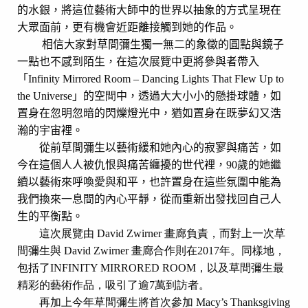
的水銀，將這位藝術大師中的世界以抽象的方式呈現在
大眾面前，更有機會近距離接觸到她的作品。
相信大家對草間彌生獨一無二的象徵的圓點與鏡子
一點也不感到陌生，在這次展覽中更將參與者帶入
「
Infinity Mirrored Room – Dancing Lights That Flew Up to
the Universe
」的空
間
中，透過大大小小的懸掛球體，如
置身在忽明忽暗的閃爍燈光中，猶如置身在既夢幻又浩
瀚的宇宙裡。
從前草間彌生以藝術緩和她內心的寂寥與痛苦，如
今在這個人人被仇恨與痛苦纏擾的世代裡，
90
歲的她繼
續以藝術來呼喚愛與和平，也許置身在這些氛圍中能為
我們換來一息間的內心平靜，從而重新出發找回自己人
生的平衡點。
這次展覽由
David Zwirner
畫廊負責，而對上一次草
間彌生與
David Zwirner
畫廊合作則在
2017
年。同樣地，
包括了
INFINITY MIRRORED ROOM
，以及草間彌生最
精彩的藝術作品，吸引了逾
7
萬到訪者。
再加上今年草間彌生將首次參加
Macy’s Thanksgiving