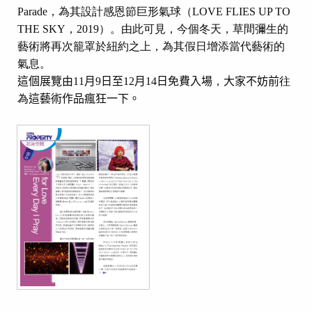
Parade
，為其設計感恩節巨形氣球（
LOVE FLIES UP TO
THE SKY
，
2019
）。由此可見，今個冬天，草間彌生的
藝術將再次籠罩於紐約之上，為其假日增添當代藝術的
氣息。
這個展覽由
11
月
9
日至
12
月
14
日免費入場
，
大家不妨前
往
為
這藝術作品瘋狂一下。