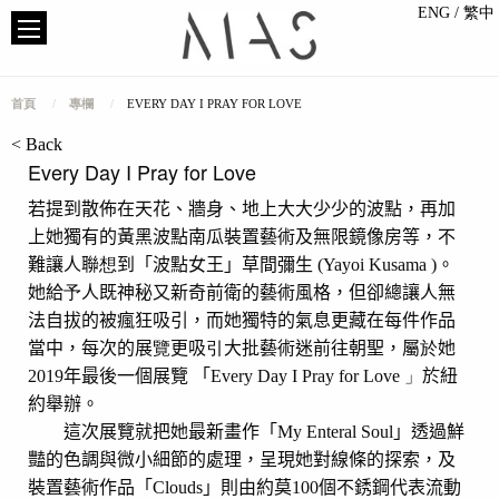
ENG
/ 繁中
首頁
專欄
EVERY DAY I PRAY FOR LOVE
< Back
Every Day I Pray for Love
若提到散佈在天花、牆身、地上大大少少的波點，再加
上她獨有的黃黑波點南瓜裝置藝術及無限鏡像房等，不
難讓人聯
想
到
「
波點女王
」
草間彌生
(Yayoi Kusama )
。
她給
予
人既神秘又新奇前衛的藝術風格，但卻總讓人無
法自拔的被瘋狂吸引，而她獨特的氣息更藏在每件作品
當中，每次的展
覽
更吸
引
大批藝術迷前往朝聖，屬
於
她
2019
年最後一個展覽
「
Every Day I Pray for Love
」
於紐
約舉辦。
這次展覽就把她最新畫作「
My Enteral Soul
」透過鮮
豔的色調與微小細節的處理，呈現她對線條的探索，及
裝置藝術作品「
Clouds
」則由約莫
100
個不銹鋼代表流動