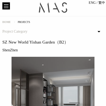
ENG
/ 繁中
HOME
PROJECTS
Project Category
SZ New World Yishan Garden（B2）
ShenZhen