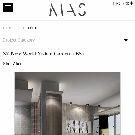
ENG
/ 繁中
HOME
PROJECTS
Project Category
SZ New World Yishan Garden（B5）
ShenZhen